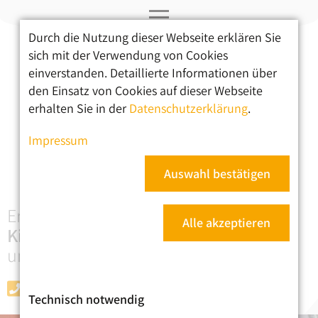
Durch die Nutzung dieser Webseite erklären Sie
Navigation
sich mit der Verwendung von Cookies
überspringen
einverstanden. Detaillierte Informationen über
Ergotherapie
den Einsatz von Cookies auf dieser Webseite
erhalten Sie in der
Datenschutzerklärung
.
Therapieschwerpunkte
Impressum
Praxis & Informationen
Kontakt
Auswahl bestätigen
Ergotherapie für
Alle akzeptieren
Kinder
,
Jugendliche
und
Erwachsene
030 - 91483226
Technisch notwendig