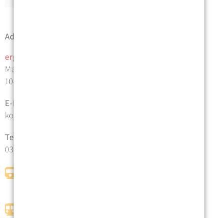
Adresse | Anfahrt
ergo
therapie
praxis mosblech
Malmöer Straße 14
10439 Berlin
E-Mail
kontakt@ergotherapie-mosblech.de
Telefon
030 - 91483226
Tram
50 | M13 Haltestelle Björnsonstr.
Fußweg 100 Meter
S-Bahn