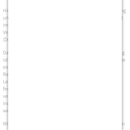
Hierbei dienen spezifische Aktivitäten, Umweltanpassung
und Beratung dazu, dem Menschen Handlungsfähigkeit
im Alltag, gesellschaftliche Teilhabe und eine
Verbesserung seiner Lebensqualität zu ermöglichen."
(Deutscher Verband Ergotherapie e.V. 2022).
Das zentrale Ziel einer ergotherapeutischen Behandlung
ist es, die größtmögliche Selbständigkeit und Autonomie
einer Person (wieder-)herzustellen. Dabei ist es wichtig,
Ressourcen und Barrieren zu ergründen, das
Lebensumfeld zu verstehen, gemeinsam Ziele
festzulegen und diese im therapeutischen Prozess zu
verfolgen. So erarbeiten wir gemeinsam mit Ihnen
individuelle Lösungen, damit Ihre Handlungsfähigkeit
wiedererlangt, erhalten oder gesteigert wird.
Wir arbeiten auf der Basis wissenschaftlicher Grundlagen