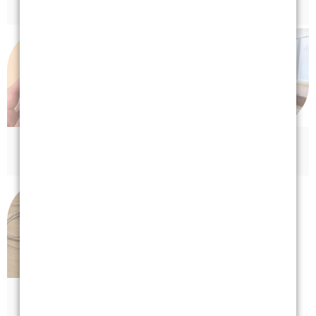
Pädiatrie
Neurologie
Handtherapie
Psychiatrie
Geriatrie