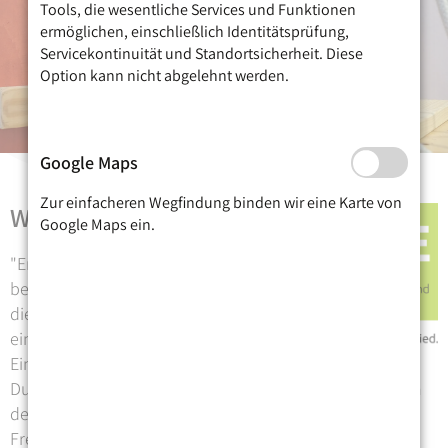
Tools, die wesentliche Services und Funktionen
ermöglichen, einschließlich Identitätsprüfung,
Servicekontinuität und Standortsicherheit. Diese
Option kann nicht abgelehnt werden.
Google Maps
Zur einfacheren Wegfindung binden wir eine Karte von
Was ist
Ergotherapie?
Google Maps ein.
"Ergotherapie unterstützt und
begleitet Menschen jeden Alters,
die in ihrer Handlungsfähigkeit
eingeschränkt oder von
Einschränkung bedroht sind. Ziel ist, sie bei der
Durchführung für sie bedeutungsvoller Betätigungen in
den Bereichen Selbstversorgung, Produktivität und
Freizeit in ihrer persönlichen Umwelt zu stärken.