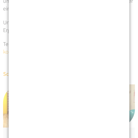
und einer fundierten mehrjährigen Ausbildung und/oder
eines Studiums.
Unsere Praxis ist Mitglied des
DVE
(Deutscher Verband
Ergotherapie e. V.).
Tel.
030 91483226
kontakt@ergotherapie-mosblech.de
Schwerpunkte