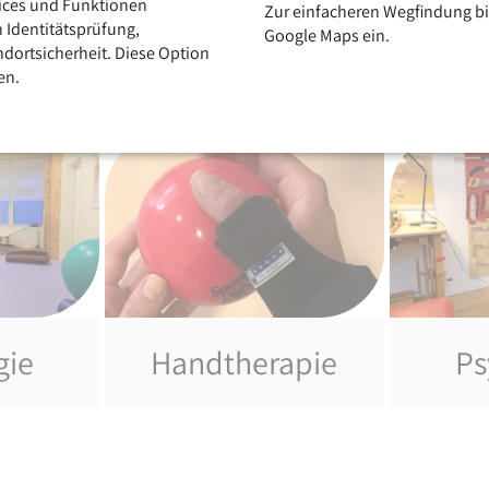
vices und Funktionen
Zur einfacheren Wegfindung bi
h Identitätsprüfung,
Google Maps ein.
ndortsicherheit. Diese Option
en.
gie
Handtherapie
Ps