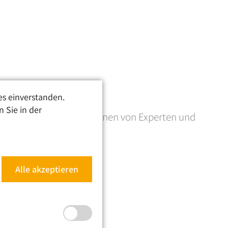
uerschnittslähmung
es einverstanden.
 Sie in der
nützlichen Fachinformationen von Experten und
Alle akzeptieren