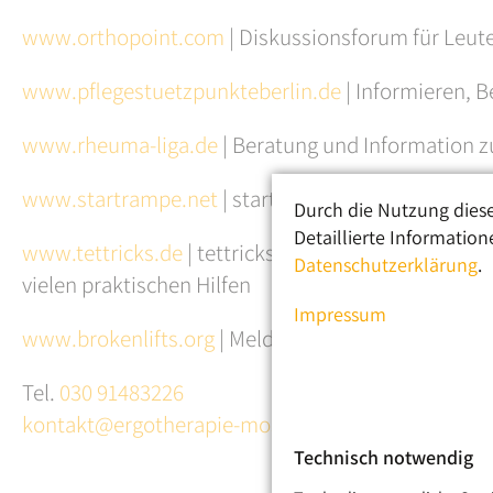
www.orthopoint.com
| Diskussionsforum für Leut
www.pflegestuetzpunkteberlin.de
| Informieren, 
www.rheuma-liga.de
| Beratung und Information z
www.startrampe.net
| startrampe.net - Online An
Durch die Nutzung diese
Detaillierte Information
www.tettricks.de
| tettricks - Hilfe für Menschen
Datenschutzerklärung
.
vielen praktischen Hilfen
Impressum
www.brokenlifts.org
| Meldung über Einschränkung
Tel.
030 91483226
kontakt@ergotherapie-mosblech.de
Technisch notwendig