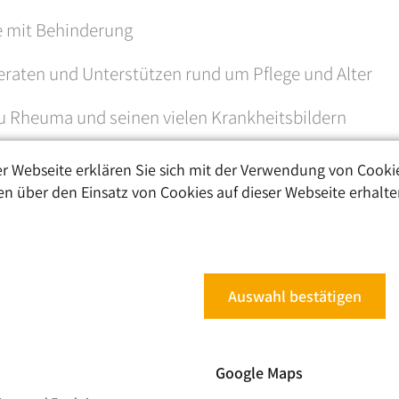
e mit Behinderung
Beraten und Unterstützen rund um Pflege und Alter
u Rheuma und seinen vielen Krankheitsbildern
gebot für Rollstuhlfahrer*Innen und Menschen mit Q
r Webseite erklären Sie sich mit der Verwendung von Cooki
en über den Einsatz von Cookies auf dieser Webseite erhalten
 nach erworbenen Hirnschädigungen, mit zahlreichen 
en der Fahrstühle bei U- und S-Bahnen in Berlin
Auswahl bestätigen
Google Maps