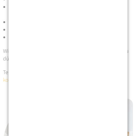
Dozentin für Gesundheitsfachberufe (M.A. Health
Professions Education)
Yogalehrerin
Klinische Kunsttherapeutin
geschulte Händigkeitsprofil-Anwender*innen
Wir freuen uns darauf, Sie in unserer Praxis begrüßen zu
dürfen.
Tel.
030 91483226
kontakt@ergotherapie-mosblech.de