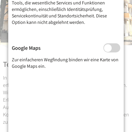
Tools, die wesentliche Services und Funktionen
ermöglichen, einschließlich Identitätsprüfung,
Servicekontinuität und Standortsicherheit. Diese
Option kann nicht abgelehnt werden.
Google Maps
Zur einfacheren Wegfindung binden wir eine Karte von
Team
Google Maps ein.
In unserer Praxis arbeitet ein 8-köpfiges Team aus
erfahrenen, staatlich anerkannten Ergotherapeut*innen.
Wir bilden uns regelmäßig nach den neuesten
Erkenntnissen weiter und stehen in einem engen
Austausch von Wissen und Erfahrungen. Diese
Kompetenzen stellen wir Ihnen in unseren Behandlungen
zur Verfügung.