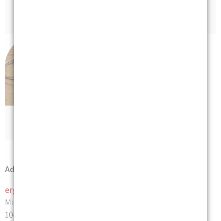
Handtherapie
Psychiatrie
Geriatrie
Adresse | Anfahrt
ergo
therapie
praxis mosblech
Malmöer Straße 14
10439 Berlin