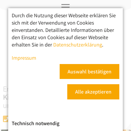
Durch die Nutzung dieser Webseite erklären Sie
Navigation
sich mit der Verwendung von Cookies
überspringen
einverstanden. Detaillierte Informationen über
Ergotherapie
den Einsatz von Cookies auf dieser Webseite
erhalten Sie in der
Datenschutzerklärung
.
Therapieschwerpunkte
Impressum
Praxis & Informationen
Kontakt
Auswahl bestätigen
Ergotherapie für
Alle akzeptieren
Kinder
,
Jugendliche
und
Erwachsene
030 - 91483226
Technisch notwendig