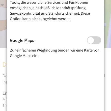
Tools, die wesentliche Services und Funktionen
ermöglichen, einschließlich Identitätsprüfung,
Servicekontinuität und Standortsicherheit. Diese
Option kann nicht abgelehnt werden.
Google Maps
Zur einfacheren Wegfindung binden wir eine Karte von
Google Maps ein.
Danke
Danke für Ihre Nachricht. Wir werden uns sehr gerne bei
Ihnen melden.
Ergotherapie Praxis Mosblech
Malmöer Straße 14
10439 Berlin