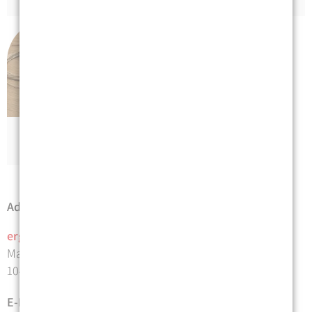
Geriatrie
Adresse | Anfahrt
ergo
therapie
praxis mosblech
Malmöer Straße 14
10439 Berlin
E-Mail