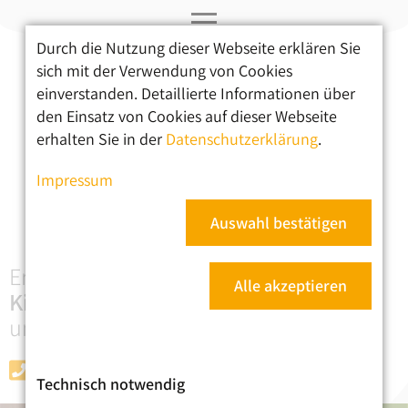
Durch die Nutzung dieser Webseite erklären Sie
Navigation
sich mit der Verwendung von Cookies
überspringen
einverstanden. Detaillierte Informationen über
Ergotherapie
den Einsatz von Cookies auf dieser Webseite
erhalten Sie in der
Datenschutzerklärung
.
Therapieschwerpunkte
Impressum
Praxis & Informationen
Kontakt
Auswahl bestätigen
Ergotherapie für
Alle akzeptieren
Kinder
,
Jugendliche
und
Erwachsene
030 - 91483226
Technisch notwendig