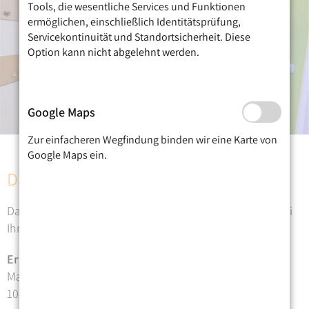
Tools, die wesentliche Services und Funktionen
ermöglichen, einschließlich Identitätsprüfung,
Servicekontinuität und Standortsicherheit. Diese
Option kann nicht abgelehnt werden.
Google Maps
Zur einfacheren Wegfindung binden wir eine Karte von
Google Maps ein.
Danke
Danke für Ihre Nachricht. Wir werden uns sehr gerne bei
Ihnen melden.
Ergotherapie Praxis Mosblech
Malmöer Straße 14
10439 Berlin