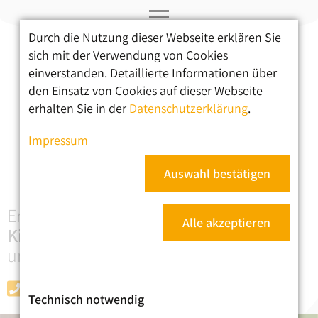
Durch die Nutzung dieser Webseite erklären Sie
Navigation
sich mit der Verwendung von Cookies
überspringen
einverstanden. Detaillierte Informationen über
Ergotherapie
den Einsatz von Cookies auf dieser Webseite
erhalten Sie in der
Datenschutzerklärung
.
Therapieschwerpunkte
Impressum
Praxis & Informationen
Kontakt
Auswahl bestätigen
Ergotherapie für
Alle akzeptieren
Kinder
,
Jugendliche
und
Erwachsene
030 - 91483226
Technisch notwendig