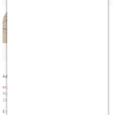
Geriatrie
Adresse | Anfahrt
ergo
therapie
praxis mosblech
Malmöer Straße 14
10439 Berlin
E-Mail