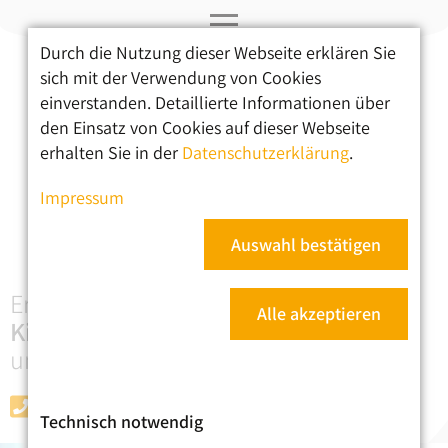
Durch die Nutzung dieser Webseite erklären Sie
Navigation
sich mit der Verwendung von Cookies
überspringen
einverstanden. Detaillierte Informationen über
Ergotherapie
den Einsatz von Cookies auf dieser Webseite
erhalten Sie in der
Datenschutzerklärung
.
Therapieschwerpunkte
Impressum
Praxis & Informationen
Kontakt
Auswahl bestätigen
Ergotherapie für
Alle akzeptieren
Kinder
,
Jugendliche
und
Erwachsene
030 - 91483226
Technisch notwendig